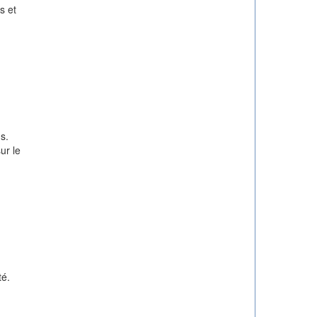
s et
s.
ur le
té.