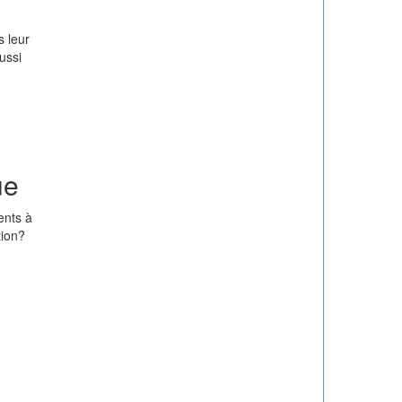
 leur
ussi
ue
ents à
tion?