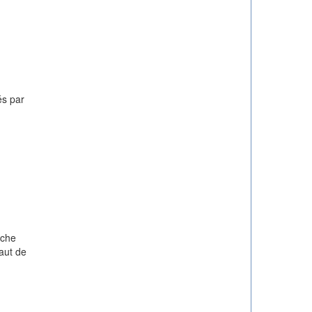
és par
rche
aut de