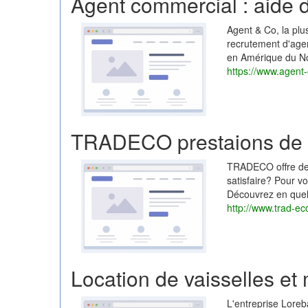
Agent commercial : aide 
Agent & Co, la pl
recrutement d'age
en Amérique du No
https://www.agent-c
TRADECO prestaions de s
TRADECO offre des
satisfaire? Pour v
Découvrez en quelq
http://www.trad-ec
Location de vaisselles et
L'entreprise Loreb