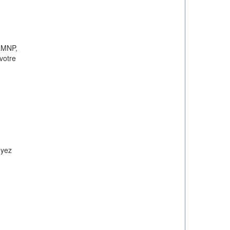
 LMNP,
votre
oyez