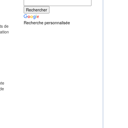
Recherche personnalisée
ts de
ation
ute
 de