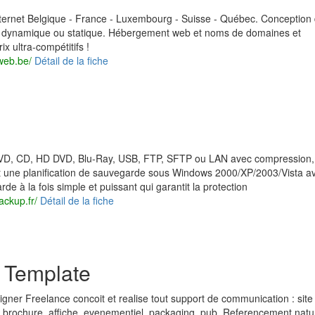
nternet Belgique - France - Luxembourg - Suisse - Québec. Conception
e dynamique ou statique. Hébergement web et noms de domaines et
x ultra-compétitifs !
web.be/
Détail de la fiche
VD, CD, HD DVD, Blu-Ray, USB, FTP, SFTP ou LAN avec compression,
et une planification de sauvegarde sous Windows 2000/XP/2003/Vista a
rde à la fois simple et puissant qui garantit la protection
ckup.fr/
Détail de la fiche
 Template
ner Freelance concoit et realise tout support de communication : site
g, brochure, affiche, evenementiel, packaging, pub. Referencement natu