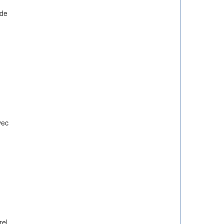
 de
vec
rel