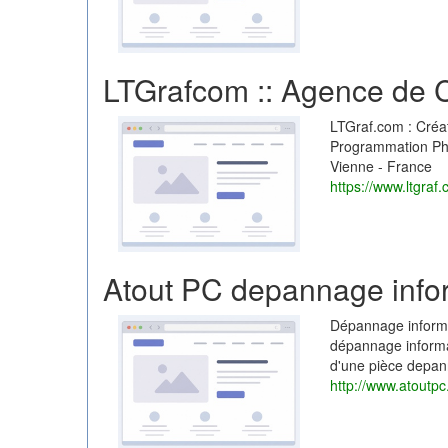
LTGrafcom :: Agence de 
LTGraf.com : Créat
Programmation Php 
Vienne - France
https://www.ltgraf.
Atout PC depannage info
Dépannage informat
dépannage informat
d'une pièce depa
http://www.atoutpc.