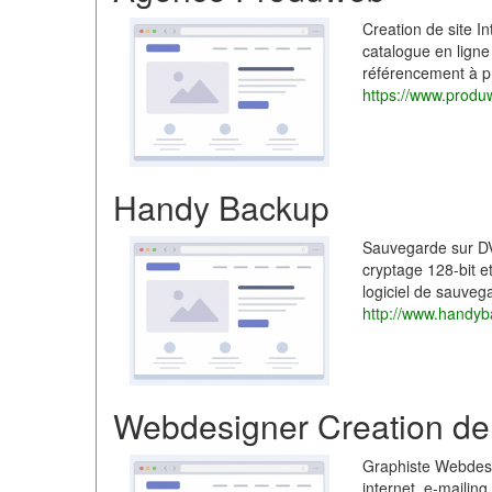
Creation de site I
catalogue en lign
référencement à pri
https://www.produ
Handy Backup
Sauvegarde sur D
cryptage 128-bit 
logiciel de sauvega
http://www.handyba
Webdesigner Creation de
Graphiste Webdesig
internet, e-mailin